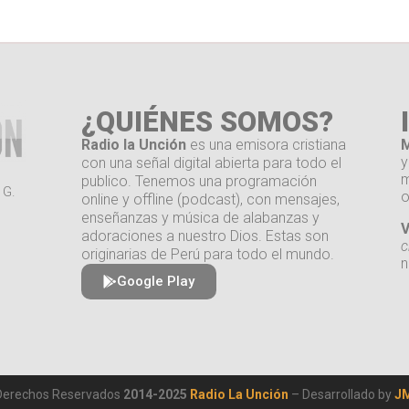
¿QUIÉNES SOMOS?
Radio la Unción
es una emisora cristiana
M
y
con una señal digital abierta para todo el
m
publico. Tenemos una programación
 G.
o
online y offline (podcast), con mensajes,
enseñanzas y música de alabanzas y
V
adoraciones a nuestro Dios. Estas son
c
originarias de Perú para todo el mundo.
n
Google Play
Derechos Reservados
2014-2025
Radio La Unción
– Desarrollado by
JM