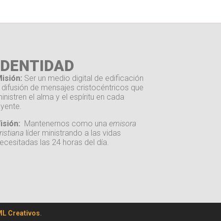
IDENTIDAD
isión:
Ser un medio digital de edificación
 difusión de mensajes cristocéntricos que
inistren el alma y el espíritu en cada
yente.
isión:
Mantenernos como una
emisora
ristiana
líder ministrando a las vidas
ecesitadas las 24 horas del día.
L Creativos
.