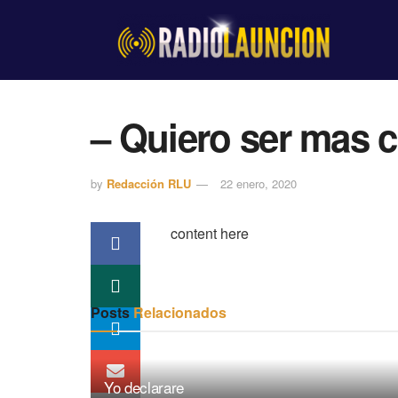
– Quiero ser mas 
by
Redacción RLU
22 enero, 2020
content here
Posts
Relacionados
Yo declarare