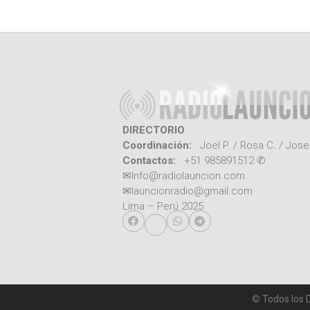
DIRECTORIO
Coordinación:
Joel P. / Rosa C. / Jose
Contactos:
+51 985891512 ✆
✉
Info@radiolauncion.com
✉
launcionradio@gmail.com
Lima – Perú 2025
©
Todos los 