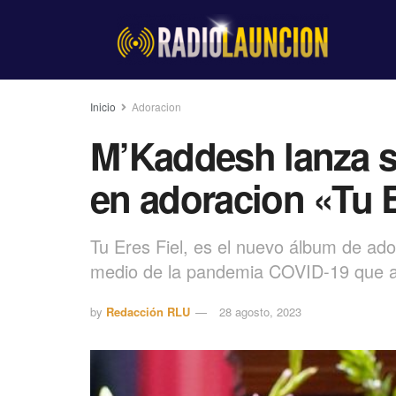
Inicio
Adoracion
M’Kaddesh lanza 
en adoracion «Tu E
Tu Eres Fiel, es el nuevo álbum de ad
medio de la pandemia COVID-19 que a
by
Redacción RLU
28 agosto, 2023