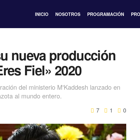
INICIO
NOSOTROS
PROGRAMACIÓN
PRO
su nueva producción
res Fiel» 2020
oración del ministerio M'Kaddesh lanzado en
zota al mundo entero.
7
1
0